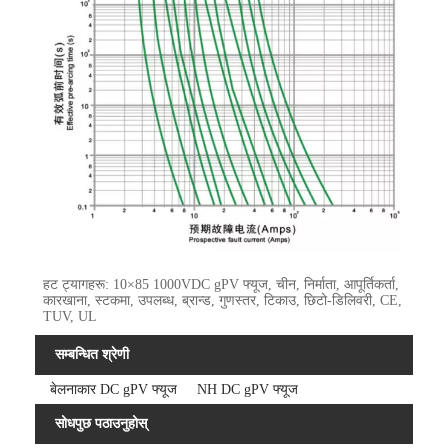
हट ट्यागहरू: 10×85 1000VDC gPV फ्यूज, चीन, निर्माता, आपूर्तिकर्ता,
कारखाना, स्टकमा, उपलब्ध, ब्रान्ड, गुणस्तर, टिकाउ, छिटो-डिलिवरी, CE,
TUV, UL
सम्बन्धित श्रेणी
बेलनाकार DC gPV फ्यूज
NH DC gPV फ्यूज
सोधपुछ पठाउनुहोस्