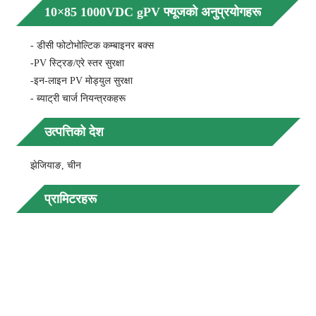
10×85 1000VDC gPV फ्यूजको अनुप्रयोगहरू
- डीसी फोटोभोल्टिक कम्बाइनर बक्स
-PV स्ट्रिङ/एरे स्तर सुरक्षा
-इन-लाइन PV मोड्युल सुरक्षा
- ब्याट्री चार्ज नियन्त्रकहरू
उत्पत्तिको देश
झेजियाङ, चीन
प्रामिटरहरू
मोडे
साइ
YRPV
30L
10*8
फ्यूज
लिङ्