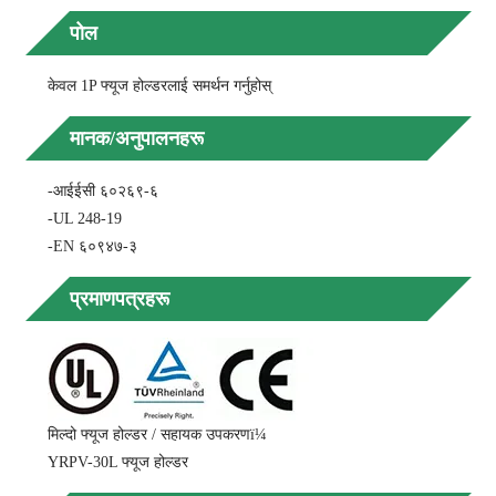
पोल
केवल 1P फ्यूज होल्डरलाई समर्थन गर्नुहोस्
मानक/अनुपालनहरू
-आईईसी ६०२६९-६
-UL 248-19
-EN ६०९४७-३
प्रमाणपत्रहरू
मिल्दो फ्यूज होल्डर / सहायक उपकरणï¼
YRPV-30L फ्यूज होल्डर