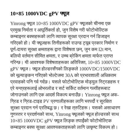
10×85 1000VDC gPV फ्यूज
Yinrong फ्यूज 10×85 1000VDC gPV फ्यूजको चीनमा एक
प्रमुख निर्माता र आपूर्तिकर्ता हो, जुन विशेष गरी फोटोभोल्टिक
कम्बाइनर बक्सहरूको लागि व्यापक सुरक्षा प्रदान गर्न डिजाइन
गरिएको हो। यी फ्यूजहरू तिनीहरूको राउन्ड ट्यूब प्रकार निर्माण र
पूर्ण-दायरा सुरक्षा क्षमताहरू द्वारा विशेषता छन्, जुन कम I2t मान,
बलियो वर्तमान सीमित क्षमता, र उच्च ब्रेकिंग क्षमता मार्फत प्राप्त
गरिन्छ। यी आवश्यक विशेषताहरूका अतिरिक्त, 10×85 1000VDC
gPV फ्यूज। फ्यूज होल्डरसँगको लिङ्कले 1000VDC/1500VDC
को मूल्याङ्कन गरिएको भोल्टेजमा 30A को प्रभावशाली अधिकतम
प्रवाहको पनि गर्व गर्दछ। यसले फोटोभोल्टिक मोड्युल स्ट्रिङहरू र
एरे यन्त्रहरूलाई ओभरलोड र सर्ट सर्किट वर्तमान गल्तीहरूबाट
जोगाउनको लागि एक आदर्श विकल्प बनाउँछ। Yinrong फ्यूज अफ-
ग्रिड र ग्रिड-टाइड PV प्रणालीहरूका लागि भरपर्दो र सुरक्षित
सुरक्षा प्रदान गर्न प्रतिबद्ध छ। र रेखा त्रुटिहरू। यसको असाधारण
गुणस्तर र प्रदर्शनको साथ, Yinrong फ्यूजको फ्यूज होल्डरको साथ
10×85 1000VDC gPV फ्यूज लिङ्क तपाईंको फोटोभोल्टिक
कम्बाइनर बक्स सुरक्षा आवश्यकताहरूको लागि उत्कृष्ट विकल्प हो।