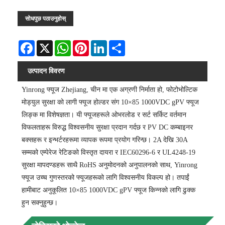
सोधपुछ पठाउनुहोस्
Facebook
X
WhatsApp
Pinterest
LinkedIn
Share
उत्पादन विवरण
Yinrong फ्यूज Zhejiang, चीन मा एक अग्रणी निर्माता हो, फोटोभोल्टिक
मोड्युल सुरक्षा को लागी फ्यूज होल्डर संग 10×85 1000VDC gPV फ्यूज
लिङ्क मा विशेषज्ञता। यी फ्यूजहरूले ओभरलोड र सर्ट सर्किट वर्तमान
विफलताहरू विरुद्ध विश्वसनीय सुरक्षा प्रदान गर्दछ र PV DC कम्बाइनर
बक्सहरू र इन्भर्टरहरूमा व्यापक रूपमा प्रयोग गरिन्छ। 2A देखि 30A
सम्मको एम्पेरेज रेटिङको विस्तृत दायरा र IEC60296-6 र UL4248-19
सुरक्षा मापदण्डहरू साथै RoHS अनुमोदनको अनुपालनको साथ, Yinrong
फ्यूज उच्च गुणस्तरको फ्यूजहरूको लागि विश्वसनीय विकल्प हो। तपाईं
हामीबाट अनुकूलित 10×85 1000VDC gPV फ्यूज किन्नको लागि ढुक्क
हुन सक्नुहुन्छ।