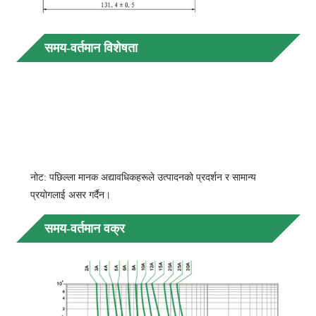
म
समय-वर्तमान विशेषता
UL
135
मा
ï¼ 1h
फ्युजि
नोट: पछिल्ला मानक अद्यावधिकहरूले उत्पादनको प्रदर्शन र सामान्य
प्रयोगलाई असर गर्दैन।
समय-वर्तमान वक्र