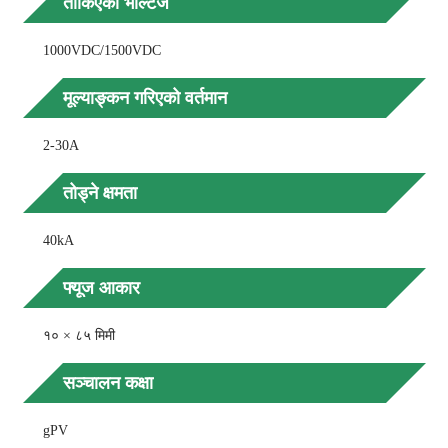
तोकिएको भोल्टेज
1000VDC/1500VDC
मूल्याङ्कन गरिएको वर्तमान
2-30A
तोड्ने क्षमता
40kA
फ्यूज आकार
१० × ८५ मिमी
सञ्चालन कक्षा
gPV