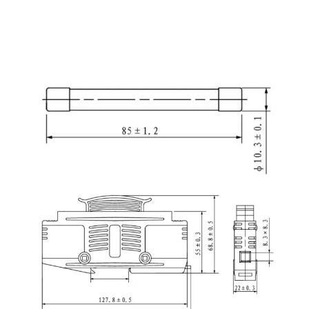
YRPV
30
10*3
फ्यूज
होल्डर