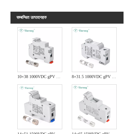
सम्बन्धित उत्पादनहरु
10×38 1000VDC gPV फ्यूज
8×31.5 1000VDC gPV फ्यूज