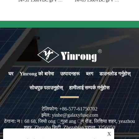
14×51 1500VDC gPV फ्यूज
14×65 1500VDC gPV फ्यूज
घर
Yinrong को बारेमा
उत्पादनहरू
ब्लग
डाउनलोड गर्नुहोस्
सोधपुछ पठाउनुहोस्
हामीलाई सम्पर्क गर्नुहोस
टेलिफोन:
+86-577-61750702
इमेल:
yinhe@galaxyfuse.com
ठेगाना:
न। 68 68, जियो ong ्गुआ ang ्ग रोड, लिशिया शहर, yeazhou
शहर, Zhezaha सिटी, Zhezahian प्रान्त, 3256050
X