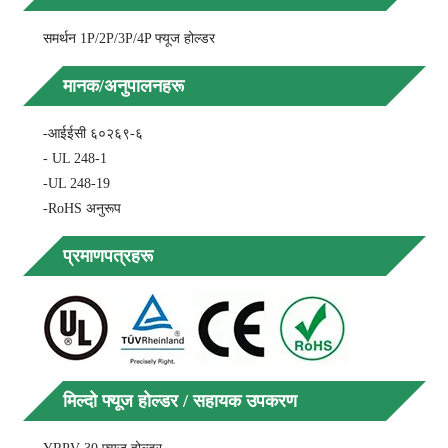
समर्थन 1P/2P/3P/4P फ्यूज होल्डर
मानक/अनुपालनहरू
-आईईसी ६०२६९-६
- UL 248-1
-UL 248-19
-RoHS अनुरूप
प्रमाणपत्रहरू
मिल्दो फ्यूज होल्डर / सहायक उपकरण