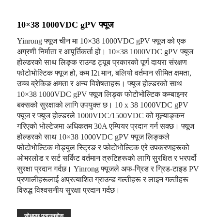
10×38 1000VDC gPV फ्यूज
Yinrong फ्यूज चीन मा 10×38 1000VDC gPV फ्यूज को एक
अग्रणी निर्माता र आपूर्तिकर्ता हो। 10×38 1000VDC gPV फ्यूज
होल्डरको साथ लिङ्क राउन्ड ट्यूब प्रकारको पूर्ण दायरा संरक्षण
फोटोभोल्टिक फ्यूज हो, कम I2t मान, बलियो वर्तमान सीमित क्षमता,
उच्च ब्रेकिङ क्षमता र अन्य विशेषताहरू। फ्यूज होल्डरको साथ
10×38 1000VDC gPV फ्यूज लिङ्क फोटोभोल्टिक कम्बाइनर
बक्सको सुरक्षाको लागि उपयुक्त छ। 10 x 38 1000VDC gPV
फ्यूज र फ्यूज होल्डरले 1000VDC/1500VDC को मूल्याङ्कन
गरिएको भोल्टेजमा अधिकतम 30A एम्पियर प्रदान गर्न सक्छ। फ्यूज
होल्डरको साथ 10×38 1000VDC gPV फ्यूज लिङ्कले
फोटोभोल्टिक मोड्युल स्ट्रिङ र फोटोभोल्टिक एरे उपकरणहरूको
ओभरलोड र सर्ट सर्किट वर्तमान त्रुटिहरूको लागि सुरक्षित र भरपर्दो
सुरक्षा प्रदान गर्दछ। Yinrong फ्यूजले अफ-ग्रिड र ग्रिड-टाइड PV
प्रणालीहरूलाई अप्रत्याशित ग्राउन्ड गल्तीहरू र लाइन गल्तीहरू
विरुद्ध विश्वसनीय सुरक्षा प्रदान गर्दछ।
सोधपुछ पठाउनुहोस्