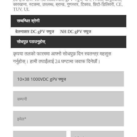
कारखाना, स्टकमा, उपलब्ध, ब्रान्ड, गुणस्तर, टिकाउ, छिटो-डिलिवरी, CE,
TUV, UL
सम्बन्धित श्रेणी
बेलनाकार DC gPV फ्यूज
NH DC gPV फ्यूज
सोधपुछ पठाउनुहोस्
कृपया तलको फारममा आफ्नो सोधपुछ दिन स्वतन्त्र महसुस
गर्नुहोस्। हामी तपाईंलाई 24 घण्टामा जवाफ दिनेछौं।