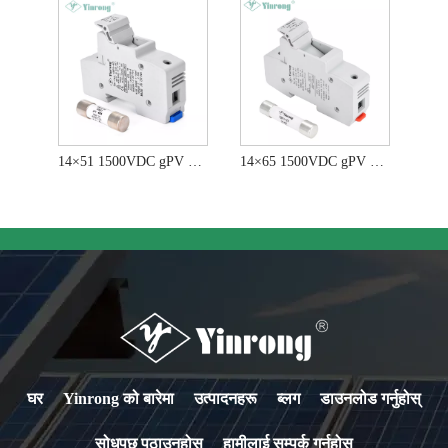
14×51 1500VDC gPV फ्यूज
14×65 1500VDC gPV फ्यूज
घर
Yinrong को बारेमा
उत्पादनहरू
ब्लग
डाउनलोड गर्नुहोस्
सोधपुछ पठाउनुहोस्
हामीलाई सम्पर्क गर्नुहोस