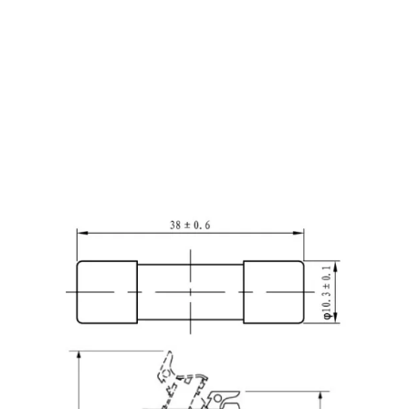
YRPV
30
10×3
फ्यूज
लिङ्
YRPV
30 फ्यू
होल्डर
YRPV
30 फ्यू
क्लिप