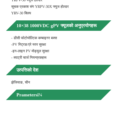
YRPV-30 फ्यूज होल्डर
सूचक प्रकाश संग YRPV-30X फ्यूज होल्डर
YRV-30 क्लिप
10×38 1000VDC gPV फ्यूजको अनुप्रयोगहरू
- डीसी फोटोभोल्टिक कम्बाइनर बक्स
-PV स्ट्रिङ/एरे स्तर सुरक्षा
-इन-लाइन PV मोड्युल सुरक्षा
- ब्याट्री चार्ज नियन्त्रकहरू
उत्पत्तिको देश
झेजियाङ, चीन
Prametersï¼
मोडे
साइ