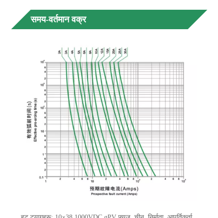
समय-वर्तमान वक्र
हट ट्यागहरू: 10×38 1000VDC gPV फ्यूज, चीन, निर्माता, आपूर्तिकर्ता,